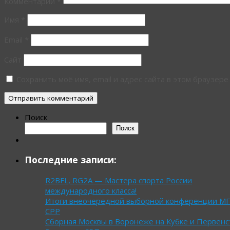
Комментарий
*
Имя
*
Email
*
Сайт
Сохранить моё имя, email и адрес сайта в этом браузе
Поиск
Поиск
Последние записи:
R2BFL, RG2A — Мастера спорта России
международного класса!
Итоги внеочередной выборной конференции М
СРР
Сборная Москвы в Воронеже на Кубке и Первенс