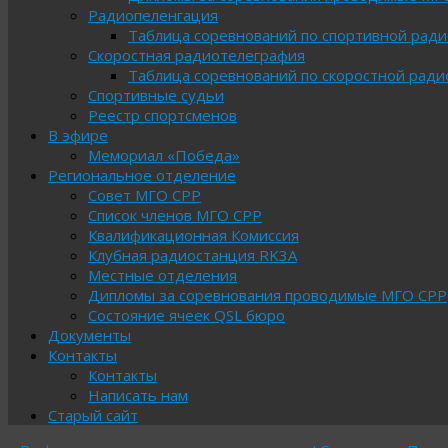
Радиопеленгация
Таблица соревнований по спортивной рад
Скоростная радиотелеграфия
Таблица соревнований по скоростной рад
Спортивные судьи
Реестр спортсменов
В эфире
Мемориал «Победа»
Региональное отделение
Совет МГО СРР
Список членов МГО СРР
Квалификационная Комиссия
Клубная радиостанция RK3A
Местные отделения
Дипломы за соревнования проводимые МГО СРР
Состояние ячеек QSL бюро
Документы
Контакты
Контакты
Написать нам
Старый сайт