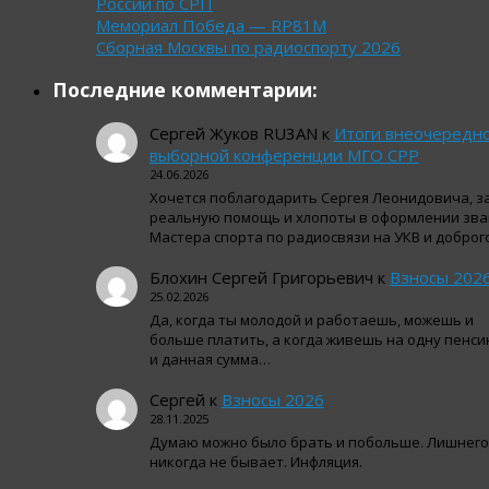
России по СРП
Мемориал Победа — RP81M
Сборная Москвы по радиоспорту 2026
Последние комментарии:
Сергей Жуков RU3AN
к
Итоги внеочередн
выборной конференции МГО СРР
24.06.2026
Хочется поблагодарить Сергея Леонидовича, з
реальную помощь и хлопоты в оформлении зва
Мастера спорта по радиосвязи на УКВ и добро
Блохин Сергей Григорьевич
к
Взносы 202
25.02.2026
Да, когда ты молодой и работаешь, можешь и
больше платить, а когда живешь на одну пенси
и данная сумма…
Сергей
к
Взносы 2026
28.11.2025
Думаю можно было брать и побольше. Лишнего
никогда не бывает. Инфляция.