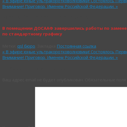
«
В эфире юные ультракоротковолновики! Состоялось Перве
Внимание! Приговор. Именем Российской Федерации.
»
Работа QSL-бюро возобновлена
В помещении ДОСААФ завершились работы по замене
по стандартному графику
Метки:
qsl бюро
.
Закладка
Постоянная ссылка
.
«
В эфире юные ультракоротковолновики! Состоялось Перве
Внимание! Приговор. Именем Российской Федерации.
»
Добавить комментарий
Ваш адрес email не будет опубликован.
Обязательные поля