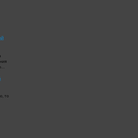
ой
а
ния
го…
6
ю, то