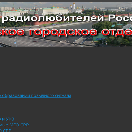
 образовании позывного сигнала
 и УКВ
имые МГО СРР
О СРР