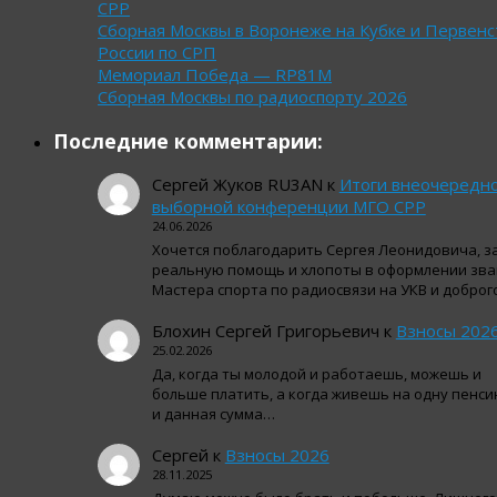
СРР
Сборная Москвы в Воронеже на Кубке и Первенс
России по СРП
Мемориал Победа — RP81M
Сборная Москвы по радиоспорту 2026
Последние комментарии:
Сергей Жуков RU3AN
к
Итоги внеочередн
выборной конференции МГО СРР
24.06.2026
Хочется поблагодарить Сергея Леонидовича, з
реальную помощь и хлопоты в оформлении зва
Мастера спорта по радиосвязи на УКВ и добро
Блохин Сергей Григорьевич
к
Взносы 202
25.02.2026
Да, когда ты молодой и работаешь, можешь и
больше платить, а когда живешь на одну пенси
и данная сумма…
Сергей
к
Взносы 2026
28.11.2025