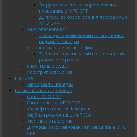
Загрузка отчетов за соревнования
проводимые МГО СРР
Дипломы за соревнования проводимые
МГО СРР
Радиопеленгация
Таблица соревнований по спортивной
радиопеленгации
Скоростная радиотелеграфия
Таблица соревнований по скоростной
радиотелеграфии
Спортивные судьи
Реестр спортсменов
В эфире
Мемориал «Победа»
Региональное отделение
Совет МГО СРР
Список членов МГО СРР
Квалификационная Комиссия
Клубная радиостанция RK3A
Местные отделения
Дипломы за соревнования проводимые МГО
СРР