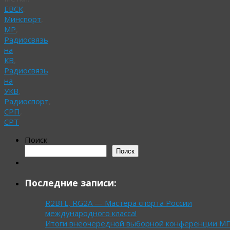
ЕВСК
,
Минспорт
,
МР
,
Радиосвязь
на
КВ
,
Радиосвязь
на
УКВ
,
Радиоспорт
,
СРП
,
СРТ
Поиск
Поиск
Последние записи:
R2BFL, RG2A — Мастера спорта России
международного класса!
Итоги внеочередной выборной конференции М