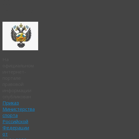
26
февраля
На
официальном
интернет-
портале
правовой
информации
опубликован
Приказ
Министерства
спорта
Российской
Федерации
от