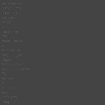
наставника,
энтузиаста
внесшего
весомый
вклад
в
развитие
УКВ
радиосвязи
в
Российской
Федерации,
Сергея
Евгеньевича
Жукова, RU3AN с
70-
летием
и
желает
ему
крепкого
здоровья,