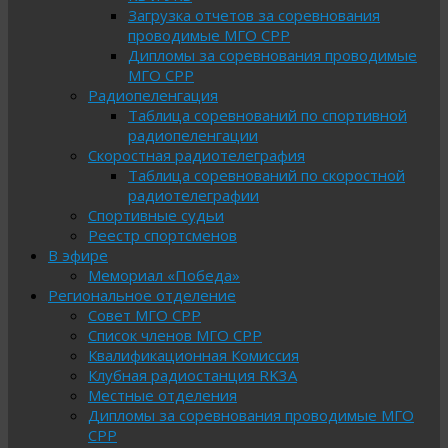
Загрузка отчетов за соревнования
проводимые МГО СРР
Дипломы за соревнования проводимые
МГО СРР
Радиопеленгация
Таблица соревнований по спортивной
радиопеленгации
Скоростная радиотелеграфия
Таблица соревнований по скоростной
радиотелеграфии
Спортивные судьи
Реестр спортсменов
В эфире
Мемориал «Победа»
Региональное отделение
Совет МГО СРР
Список членов МГО СРР
Квалификационная Комиссия
Клубная радиостанция RK3A
Местные отделения
Дипломы за соревнования проводимые МГО
СРР