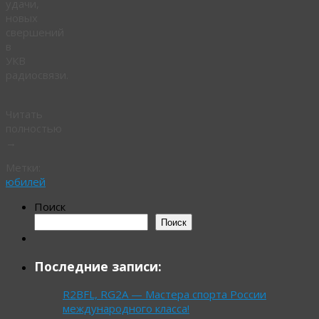
удачи,
новых
свершений
в
УКВ
радиосвязи.
Читать
полностью
→
Метки:
юбилей
Поиск
Поиск
Последние записи:
R2BFL, RG2A — Мастера спорта России
международного класса!