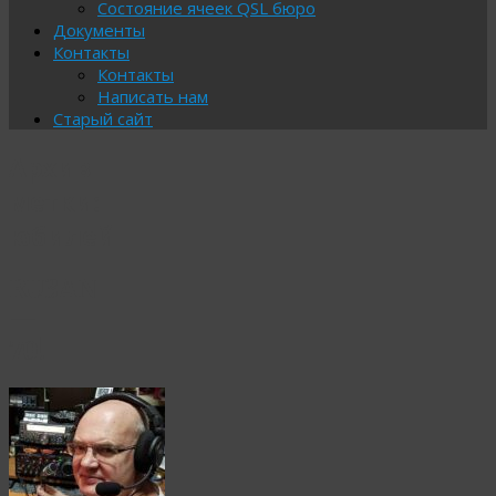
Состояние ячеек QSL бюро
Документы
Контакты
Контакты
Написать нам
Старый сайт
Архив
метки:
юбилей
RU3AN
—
70!