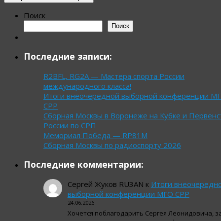
Поиск
Поиск
Последние записи:
R2BFL, RG2A — Мастера спорта России
международного класса!
Итоги внеочередной выборной конференции М
СРР
Сборная Москвы в Воронеже на Кубке и Первенс
России по СРП
Мемориал Победа — RP81M
Сборная Москвы по радиоспорту 2026
Последние комментарии:
Сергей Жуков RU3AN
к
Итоги внеочередн
выборной конференции МГО СРР
24.06.2026
Хочется поблагодарить Сергея Леонидовича, з