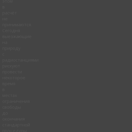
этом
в
расчёт
не
принимаются.
Сегодня
выезжающие
на
природу
с
радиостанциями
рискуют
провести
некоторое
время
в
местах
ограничения
свободы
до
окончания
стандартной
процедуры