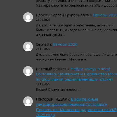
реальную помощь и хлопоты в оформлении зва
Мастера спорта по радиосвязи на УКВ и добро
Блохин Сергей Григорьевич
к
Взносы 202
25.02.2026
Да, когда ты молодой и работаешь, можешь и
больше платить, а когда живешь на одну пенси
и данная сумма…
Сергей
к
Взносы 2026
28.11.2025
Думаю можно было брать и побольше. Лишнего
никогда не бывает. Инфляция.
Весёлый радист
к
Найди «лису» в лесу!
Состоялись Чемпионат и Первенство Мос
по спортивной радиопеленгации-спринт
13.10.2025
Браво! Отличные новости!
Григорий, R2BW
к
В эфире юные
ультракоротковолновики! Состоялось
Первенство Москвы по радиосвязи на УКВ
2025 года