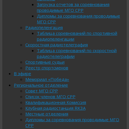
Загрузка отчетов за соревнования
проводимые МГО СРР
Дипломы за соревнования проводимые
МГО СРР
Радиопеленгация
Таблица соревнований по спортивной
радиопеленгации
Скоростная радиотелеграфия
Таблица соревнований по скоростной
радиотелеграфии
Спортивные судьи
Реестр спортсменов
В эфире
Мемориал «Победа»
Региональное отделение
Совет МГО СРР
Список членов МГО СРР
Квалификационная Комиссия
Клубная радиостанция RK3A
Местные отделения
Дипломы за соревнования проводимые МГО
СРР