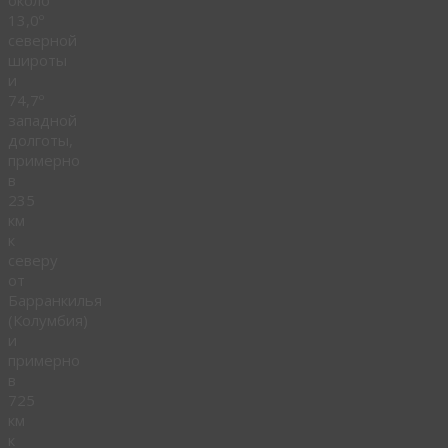
около
13,0º
северной
широты
и
74,7º
западной
долготы,
примерно
в
235
км
к
северу
от
Барранкилья
(Колумбия)
и
примерно
в
725
км
к