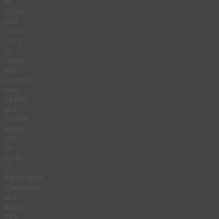
At
17:00
EDT
(21:00
UTC)
its
center
was
located
near
13.0ºN
and
74.7ºW,
about
235
km
north
of
Barranquilla
(Colombia)
and
about
725