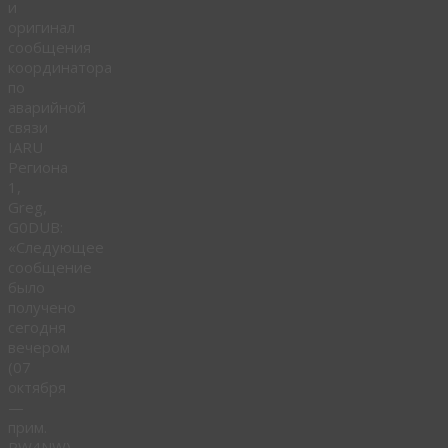
и
оригинал
сообщения
координатора
по
аварийной
связи
IARU
Региона
1,
Greg,
G0DUB:
«Следующее
сообщение
было
получено
сегодня
вечером
(07
октября
—
прим.
RW4NW)