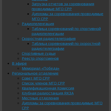
Загрузка отчетов за соревнования
проводимые МГО СРР
Дипломы за соревнования проводимые
МГО СРР
Радиопеленгация
Таблица соревнований по спортивной
радиопеленгации
Скоростная радиотелеграфия
Таблица соревнований по скоростной
радиотелеграфии
Спортивные судьи
Реестр спортсменов
В эфире
Мемориал «Победа»
Региональное отделение
Совет МГО СРР
Список членов МГО СРР
Квалификационная Комиссия
Клубная радиостанция RK3A
Местные отделения
Дипломы за соревнования проводимые МГО
СРР