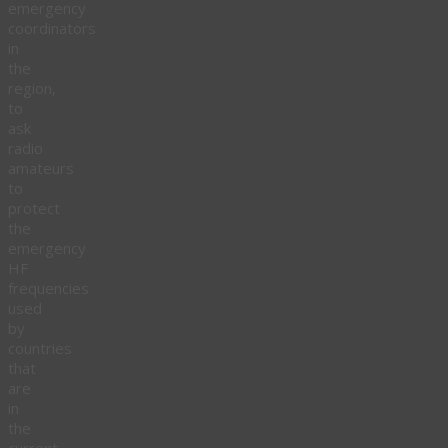
emergency
coordinators
in
the
region,
to
ask
radio
amateurs
to
protect
the
emergency
HF
frequencies
used
by
countries
that
are
in
the