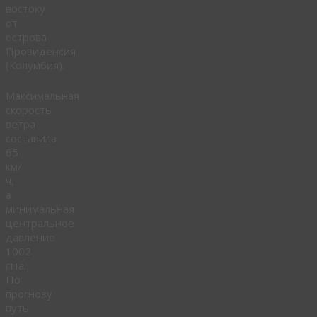
востоку
от
острова
Провиденсия
(Колумбия).
Максимальная
скорость
ветра
составила
65
км/
ч,
а
минимальная
центральное
давление
1002
гПа.
По
прогнозу
путь