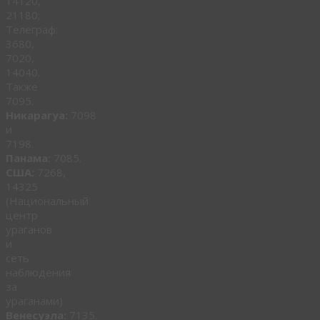
14120,
21180;
Телеграф:
3680,
7020,
14040.
Также
7095.
Никарагуа:
7098
и
7198.
Панама:
7085.
США:
7268,
14325
(Национальный
центр
ураганов
и
сеть
наблюдения
за
ураганами)
Венесуэла:
7135.