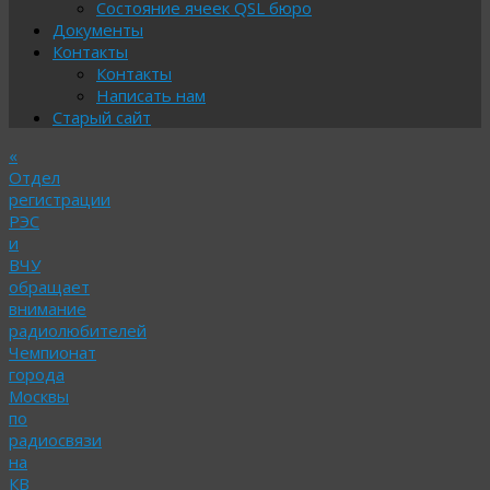
Состояние ячеек QSL бюро
Документы
Контакты
Контакты
Написать нам
Старый сайт
«
Отдел
регистрации
РЭС
и
ВЧУ
обращает
внимание
радиолюбителей
Чемпионат
города
Москвы
по
радиосвязи
на
КВ