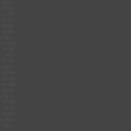
Dig.),
7120,
7240
(LSB),
7080
(USB
Dig.),
14300
(USB),
14070
(USB
Dig.),
18160
(USB),
18100
(USB
Dig.),
21360
(USB),
21080
(USB
Dig.).
Also: