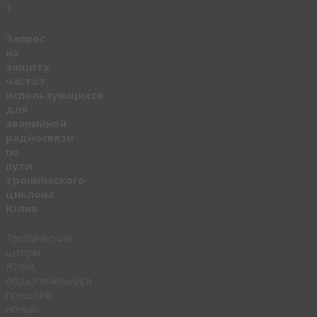
1.
Запрос
на
защиту
частот,
использующихся
для
аварийной
радиосвязи
по
пути
тропического
циклона
Юлия
Тропический
шторм
Юлия,
образовавшийся
прошлой
ночью,