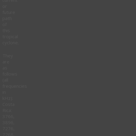
current
or
future
path
of
this
tropical
cyclone.
They
are
as
follows
(all
frequencies
in
kHz):
Costa
Rica:
3766,
3896,
7276,
7268,