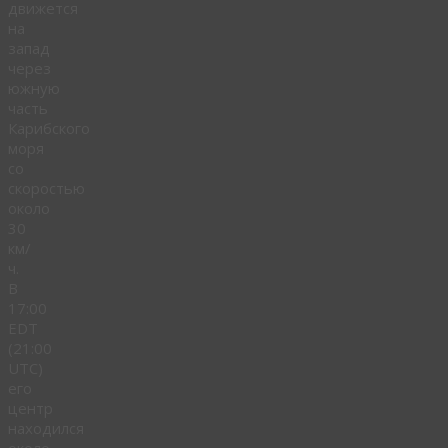
движется
на
запад
через
южную
часть
Карибского
моря
со
скоростью
около
30
км/
ч.
В
17:00
EDT
(21:00
UTC)
его
центр
находился