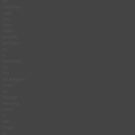
on
Saturday
night
and
then
make
landfall,
perhaps
as
a
hurricane,
on
the
Nicaraguan
coast
on
Sunday
morning.
Later
it
will
begin
to