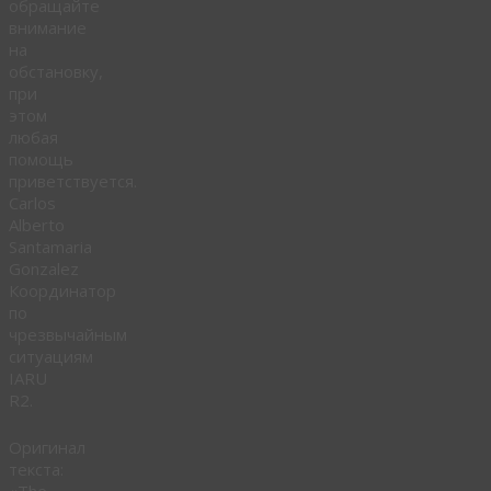
обращайте
внимание
на
обстановку,
при
этом
любая
помощь
приветствуется.
Carlos
Alberto
Santamaria
Gonzalez
Координатор
по
чрезвычайным
ситуациям
IARU
R2.
Оригинал
текста:
«The