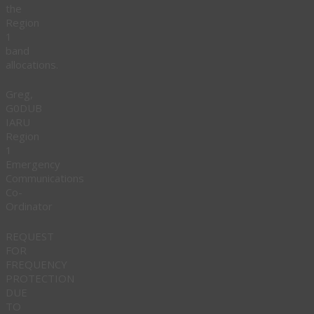
the
Region
1
band
allocations.
Greg,
G0DUB
IARU
Region
1
Emergency
Communications
Co-
Ordinator
REQUEST
FOR
FREQUENCY
PROTECTION
DUE
TO