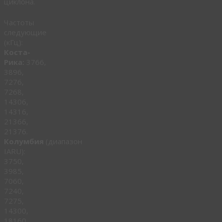
циклона.
Частоты
следующие
(кГц):
Коста-
Рика:
3766,
3896,
7276,
7268,
14306,
14316,
21366,
21376.
Колумбия
(диапазон
IARU):
3750,
3985,
7060,
7240,
7275,
14300,
18160,